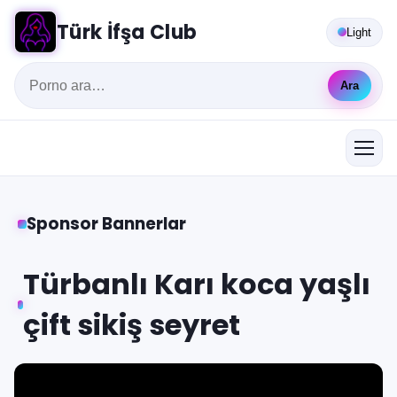
Türk İfşa Club
Light
Ara
Sponsor Bannerlar
Türbanlı Karı koca yaşlı
çift sikiş seyret