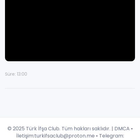
Süre: 13:00
© 2025 Türk İfşa Club. Tüm hakları saklıdır. |
DMCA
•
İletişim:
turkifsaclub@proton.me
• Telegram: