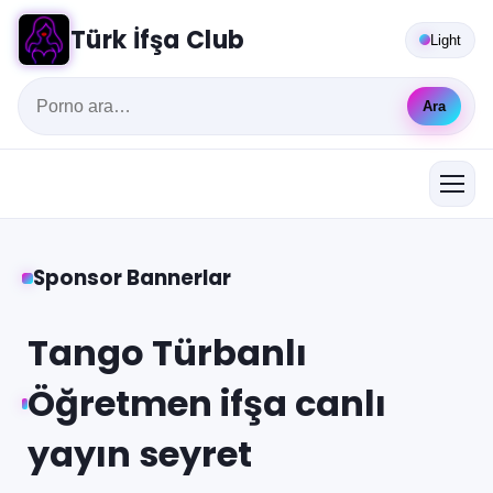
Türk İfşa Club
Light
Ara
Sponsor Bannerlar
Tango Türbanlı
Öğretmen ifşa canlı
yayın seyret